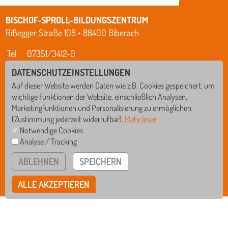
BISCHOF-SPROLL-BILDUNGSZENTRUM
Rißegger Straße 108 • 88400 Biberach
Tel
07351/3412-0
Fax
07351/3412-12
DATENSCHUTZEINSTELLUNGEN
Mail
verwaltung@schule-bsbz.de
Auf dieser Website werden Daten wie z.B. Cookies gespeichert, um
wichtige Funktionen der Website, einschließlich Analysen,
bsbzbiberach
Marketingfunktionen und Personalisierung zu ermöglichen.
(Zustimmung jederzeit widerrufbar).
Mehr lesen
IMPRESSUM
Notwendige Cookies
DATENSCHUTZ
Analyse / Tracking
GS
WRS
HINWEISGEBERSYSTEM
ABLEHNEN
SPEICHERN
COOKIE EINSTELLUNGEN
RS
GYM
ALLE AKZEPTIEREN
IN ZUSAMMENARBEIT MIT