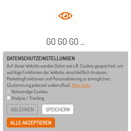
GO GO GO ...
DATENSCHUTZEINSTELLUNGEN
Auf dieser Website werden Daten wie z.B. Cookies gespeichert, um
wichtige Funktionen der Website, einschließlich Analysen,
Marketingfunktionen und Personalisierung zu ermöglichen.
(Zustimmung jederzeit widerrufbar).
Mehr lesen
Notwendige Cookies
Analyse / Tracking
GS
WRS
ABLEHNEN
SPEICHERN
RS
GYM
ALLE AKZEPTIEREN