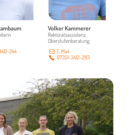
 Rambaum
Volker Kammerer
iterin
Rektoratsassistenz,
Oberstufenberatung
412-244
E-Mail
07351-3412-283
rektorin i. K.