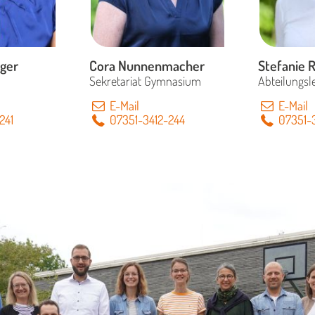
ger
Cora Nunnenmacher
Stefanie
Sekretariat Gymnasium
Abteilungsle
E-Mail
E-Mail
241
07351-3412-244
07351-3
Mo-Fr 7:00 - 12:00
rin i.K.
Uhr
Studiendi