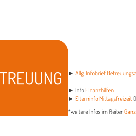
TREUUNG
►
Allg. Infobrief Betreuung
► Info
Finanzhilfen
►
Elterninfo Mittagsfreizeit
(
*weitere Infos im Reiter
Ganz