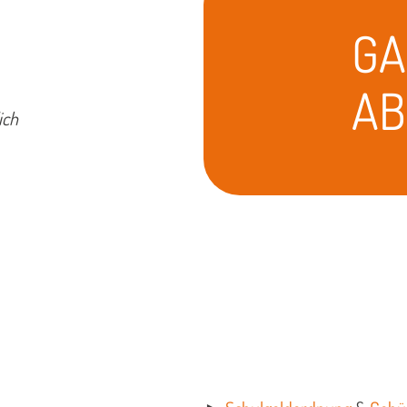
GA
AB
ich