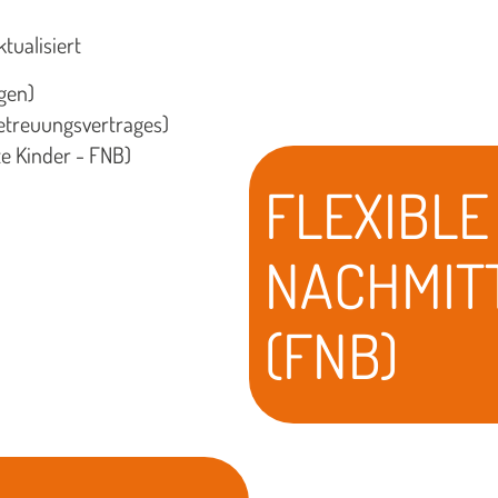
tualisiert
gen)
etreuungsvertrages)
e Kinder - FNB)
FLEXIBLE
NACHMIT
(FNB)