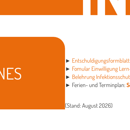
►
Entschuldigungsformblatt
NES
►
Fomular Einwilligung Lern
►
Belehrung Infektionsschu
► Ferien- und Terminplan:
S
(Stand: August 2026)