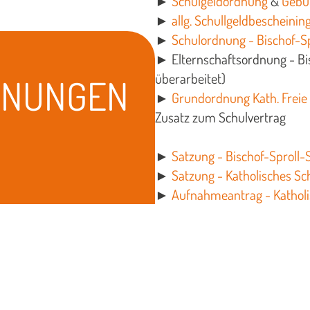
►
Schulgeldordnung
&
Gebü
►
allg. Schullgeldbescheini
►
Schulordnung - Bischof-S
► Elternschaftsordnung - Bi
überarbeitet)
DNUNGEN
►
Grundordnung Kath. Freie
Zusatz zum Schulvertrag
►
Satzung - Bischof-Sproll-
►
Satzung - Katholisches Sc
►
Aufnahmeantrag - Katholi