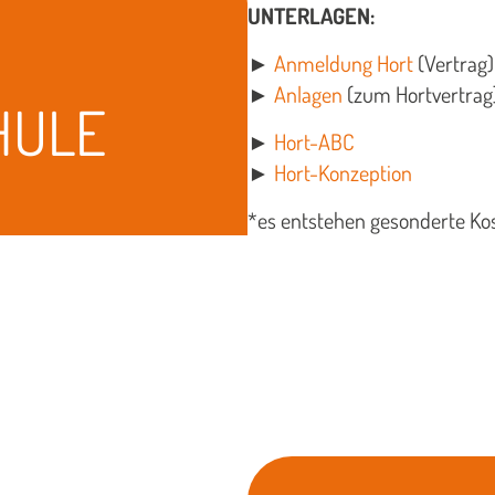
UNTERLAGEN:
►
Anmeldung Hort
(Vertrag)
►
Anlagen
(zum Hortvertrag
HULE
►
Hort-ABC
►
Hort-Konzeption
*es entstehen gesonderte Ko