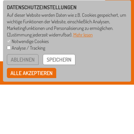
DATENSCHUTZEINSTELLUNGEN
Auf dieser Website werden Daten wie z.B. Cookies gespeichert, um
wichtige Funktionen der Website, einschließlich Analysen,
Marketingfunktionen und Personalisierung zu ermöglichen.
(Zustimmung jederzeit widerrufbar).
Mehr lesen
Notwendige Cookies
Analyse / Tracking
GS
WRS
ABLEHNEN
SPEICHERN
RS
GYM
BISCHOF-SPROLL-BILDUNGSZENTRUM
ALLE AKZEPTIEREN
Rißegger Straße 108 • 88400 Biberach
Tel
07351/3412-0
Fax
07351/3412-12
Mail
verwaltung@schule-bsbz.de
bsbzbiberach
IMPRESSUM