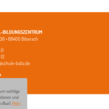
L-BILDUNGSZENTRUM
108 • 88400 Biberach
-0
-12
@schule-bsbz.de
h
 um wichtige
ktionen und
rufbar).
Mehr