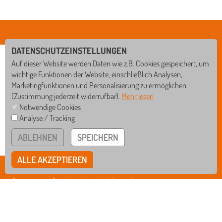
DATENSCHUTZEINSTELLUNGEN
Auf dieser Website werden Daten wie z.B. Cookies gespeichert, um
wichtige Funktionen der Website, einschließlich Analysen,
Marketingfunktionen und Personalisierung zu ermöglichen.
(Zustimmung jederzeit widerrufbar).
Mehr lesen
Notwendige Cookies
Analyse / Tracking
GS
WRS
ABLEHNEN
SPEICHERN
RS
GYM
ALLE AKZEPTIEREN
BISCHOF-SPROLL-BILDUNGSZENTRUM
Rißegger Straße 108 • 88400 Biberach
Tel
07351/3412-0
Fax
07351/3412-12